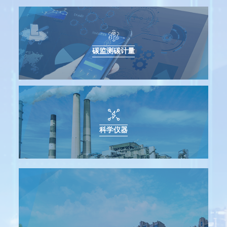
雪迪龙亮相水泥超低排放推进会 智慧监测方案引关注
2025-09-29
投资者问答
国产质谱新突破！雪迪龙首台飞行时间二次离子质谱仪成功
中标
关于我们
2026-01-06
碳监测碳计量
雪迪龙两项技术装备入围工信部重大环保技术装备创新任务
企业简介
揭榜挂帅名单
2026-01-27
资质荣誉
空气质量新标准实施，雪迪龙助力各地持续打好污染防治攻
联系我们
坚战
2026-03-10
人才招聘
雪迪龙荣获2025年度教育部科学研究优秀成果奖！
2026-01-15
雪迪龙颗粒物全流程校验系统入选“北京市首台（套）重大技
科学仪器
术装备目录”
2025-12-29
关于邀请第三方环境检测机构出席合作框架洽谈会的函
2026-04-10
雪迪龙“CCER项目碳计量专用智能数据管理系统”通过专家技
术评审
2026-05-12
雪迪龙航运碳监管数智化解决方案 助力航运低碳转型
2026-05-06