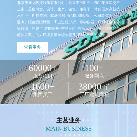
北京雪迪龙科技股份有限公司，创立于2001年，2012年在深交所
重大技术装备目录”
20
上市，是集研发、设计、生产、销售、服务于一体的国家高新技
2025-06-16
首届“双碳”科技创新与高质量发展学术交流大会成功
服务中心
雪迪龙携手多方推进半导体检测技术自主可控
2025-07-21
术企业，拥有专利、软著等知识产权500余项。 公司聚焦于环境
举办
2023-09
运维服务
监测、碳监测碳计量、工业过程分析、科学仪器、环境综合服务
等领域，构建了“智能装备+智慧运维+数智应用”三智一体的综合
环境咨询服务
2025年科学技术年会盛大召开 雪迪龙分享“环境监测数智化应
解决方案，助力环境质量持续改善及“双碳”目标的实现。
用方案”
检测服务
2025-07-22
精准治污+科学治污，雪迪龙支撑污染防治攻坚再创佳绩
查看更多
售后服务
2025-08-07
雪迪龙TOF-SIMS国产化项目正式启动，开启高端分析仪器自
60000+
100+
新闻中心
主创新新篇章
2025-09-19
企业动态
服务项目
服务网点
雪迪龙研发成果荣获环境技术进步一等奖
2026-03-12
行业动态
1600+
38000㎡
雪迪龙入选“北京民营企业专精特新百强”
2025-09-22
多媒体中心
集团员工
工厂建筑面积
2025中国化工园区发展大会召开 雪迪龙双碳和质谱技术驱动
投资者关系
化工园区高质量发展
2025-11-03
公司公告
主营业务
雪迪龙亮相第五届环境监测与预警技术研讨会 展示环境监测
投资者保护
MAIN BUSINESS
数智化创新成果
2025-10-16
股价行情