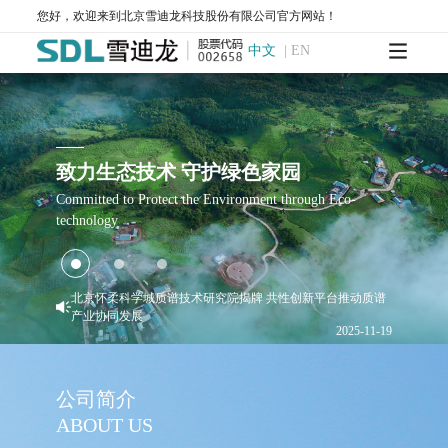
2025-04-22
您好，欢迎来到北京雪迪龙科技股份有限公司官方网站！
科学仪器
飞行时间二次离子质谱仪
北京打造高端科学仪器创新高地 雪迪龙立科学仪器创新潮头
中文
|
EN
17
2025-04-07
北京雪迪龙科技股份有限公司宣传片
SurfaceSeer I-飞行时间二次离子质谱仪
公司宣传片
SurfaceSeer S-飞行时间二次离子质谱仪
深耕30载，KORE质谱技术的突破与蜕变！
2025-08-04
2023-04
飞行时间质谱仪
雪迪龙荣获“北京市模范集体”称号
2025-04-30
PTR-TOF 4000-质子转移反应飞行时间质谱仪
致力生态技术 守护绿色家园
PTR-TOF 4000c-质子转移反应飞行时间质谱仪
El-TOF MS-台式飞行时间质谱仪
MS-200-便携式飞行时间质谱仪
雪迪龙亮相国际煤层气研讨会 分享煤矿瓦斯CCER精准计量
Committed to Protect the Environment through Eco-
前沿技术
便携式分析仪
technology
2025-12-11
北京怀柔科学城质谱技术研究院揭牌 共性创新平台推动质谱
MODEL 3080GC-MS II-便携式气相色谱质谱联用仪
产业协同发展
MODEL 3080PM-便携式β射线颗粒物监测仪
2025-11-19
MODEL 3080-便携式红外气体分析仪
关于北京雪迪龙科技股份有限公司官方域名的声明
2025-10-09
MODEL 3080UV-便携式紫外气体分析仪
MODEL 3080FT-便携式傅里叶红外气体分析仪
18
习近平：民营经济发展前景广阔大有可为 民营企业
雪迪龙联合发布“用于碳排放的稀释法烟气流量原位校准系
MODEL 3080GC-NMHC-便携式气相色谱仪
统”
和民营企业家大显身手正当其时
2025-02
2025-05-30
MODEL 3080Hg-便携式烟气汞分析仪
公司简介
雪迪龙参与研发“核电碳账户管理系统” 解锁核电百亿碳资产
MODEL 3080OU-便携式恶臭分析仪
SDL 205-标准气发生器
10
2025-06-03
ABOUT US
一图读懂《温室气体产品碳足迹 量化要求和指南》
手持式和便携式X射线荧光光谱仪
2024-09
雪迪龙高温气体在线监测系统入选“北京市2025年首台（套）