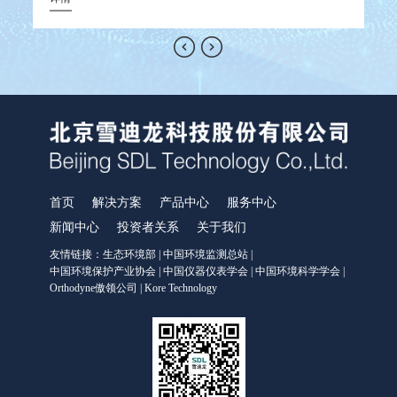
物
等
散红外模块，连续在线测量烟气中的CO₂、CH₄ 、N₂O等温室气
监测及运维质控体系，实现监测数据质量的显著提升，推动运
提高水站运维精细化程度，配合功能全面的信息管理平台，大
层）进行分析，能够检测包括氢在内的全部元素及其同位素的
样
监
积
船
层
据
尤其
动
体浓度，同时可监测烟气参数（温度、压力、流速或流量、湿
维向自动化转型，有效降低人工成本，保障数据全程留痕可追
大提高运维效率，实现水站运行工作的提质增效。
信息，并能分析化合物组分和分子构成。
仪
估
案
管
信
烧
度、含氧量等），通过数据采集与传输装置将监测数据上传至
溯，全面提升风险防控能力。
复
环境管理部门。紫外吸收法对气态污染物进行分析，避免了水
式
和粉尘以及碳氢化合物对分析仪的干扰。
面
环
首页
解决方案
产品中心
服务中心
新闻中心
投资者关系
关于我们
友情链接：
生态环境部
|
中国环境监测总站
|
中国环境保护产业协会
|
中国仪器仪表学会
|
中国环境科学学会
|
Orthodyne傲领公司
|
Kore Technology