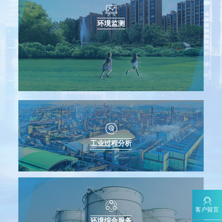
雪迪龙子公司KORE受邀参加2026中关村论坛
2026-03-31
环境监测
新标高效落地！雪迪龙助力多地完成HJ 212-2025升级改造和
规范联网
2026-03-27
HJ 1458—2026发布，雪迪龙便携GC-MS可满足污染源废气中
30种VOCs测定需求
2026-05-11
雪迪龙邀您相约北京·2026中国国际环保展
2026-05-19
开展联学联建 共话党建引领推进产业经济发展
2022-04-06
工业过程分析
客户留言
环境综合服务