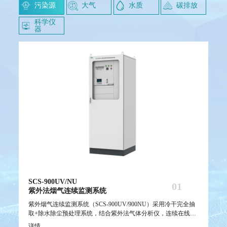
污染源
大气
水质
碳排放
科学仪
器
SCS-900UV/NU
AQMS-900AI
WQMS-900AI
SCS-900/900C GHG
SurfaceSeer I
SC
AQ
WQ
SC
Su
01
01
01
01
01
紫外法烟气连续监测系统
数智化环境空气质量自动监测站
数智化水质在线监测系统
智能碳排放在线计量监测系统
飞行时间二次离子质谱仪
稀
环
小
船
飞
抽取
湿抽
行时
成
体积
紫外烟气连续监测系统（SCS-900UV/900NU）采用冷干完全抽
AQMS-900AI数智化环境空气质量自动监测站，深度融合智能质
数智化水质在线监测系统是基于高效感知智能监测和视频AI识
SCS-900C GHG 智能碳排放在线计量监测系统包含碳排放在线
TOF-SIMS是一种非常灵敏的表面分析技术，它通过一次离子束
稀
A
雪
船
T
仪，
高
境空
技术
发
取+除水除尘预处理系统，结合紫外法气体分析仪，连续在线测
控、自动核查校准、故障自诊断、智慧动环与AI智能监控等关
别技术实现常规九参数自动核查、自动校准、智能质控以及无
监测设备、质控单元、碳核查参数采集仪、企业端碳排放监控
脉冲轰击样品表面，层叠碰撞产生二次离子，根据二次离子飞
载
门
常
系
脉
2、
，
量烟气中的SO₂、NO、NO₂等污染气体浓度，可通过增加非分
键技术，构建了实时化、网络化、自动化与智能化的空气质量
人巡检的新型水站。系统有效减少水站运维过程中人为操作，
平台四部分。符合计量规范和环保认证要求，具有可溯源性。
行时间分离不同质荷比离子，对被轰击的样品表面（1-3个原子
中
设
本
组
行
或流
详情
详情
详情
详情
详情
详
详
详
详
详