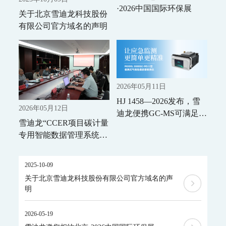
MODEL 9880-水质生物综合毒性在线监测仪
·2026中国国际环保展
关于北京雪迪龙科技股份
WQMS-900HM-水中多参数重金属（XRF）在线监测系统
有限公司官方域名的声明
智慧监测监管平台
大气污染防治决策支持平台
水污染防治决策支持平台
城市环境应急指挥管理平台
智能环境综合监控平台
2026年05月11日
区县智慧环保平台
HJ 1458—2026发布，雪
园区安全环保应急一体化监管平台
2026年05月12日
迪龙便携GC-MS可满足污
雪迪龙“CCER项目碳计量
碳监测碳计量
染源废气中30种VOCs测
专用智能数据管理系统”
碳排放监测系统
定需求
通过专家技术评审
SCS-900/900C GHG-智能碳排放在线计量监测系统
SCS-900M-船舶碳排放在线计量监测系统
2025-10-09
温室气体监测系统
关于北京雪迪龙科技股份有限公司官方域名的声
明
AQMS-900GHG-大气温室气体监测系统
AQMS-1100GHG-微型温室气体监测仪
T1320-气体滤波相关红外吸收法二氧化碳分析仪
2026-05-19
碳计量数据管理系统