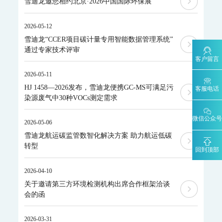
雪迪龙邀您相约北京·2026中国国际环保展
MODEL 2051-数字可信认证终端
MODEL 2052-碳排放计量数据管理终端
2026-05-12
KYS-2000-CCER项目碳计量专用智能数据管理系统
雪迪龙“CCER项目碳计量专用智能数据管理系统”
碳监测碳计量管理平台
通过专家技术评审
碳账户管理平台
CCER碳减排量核算系统
客户留言
2026-05-11
工业过程分析
HJ 1458—2026发布，雪迪龙便携GC-MS可满足污
客服电话
MODEL 6000系列色谱分析仪
染源废气中30种VOCs测定需求
MODEL 6000Ex-防爆工业气相色谱仪
MODEL 6000-色谱分析仪
MODEL 1080系列气体分析仪
微信公众号
2026-05-06
MODEL 1080-红外分析仪
MODEL 1080-UV-紫外分析仪
雪迪龙航运碳监管数智化解决方案 助力航运低碳
MODEL 1080-PO-磁氧分析仪
MODEL 1080-TCH-热导分析仪
转型
MODEL 1080-EO-微量氧分析仪
MODEL 1080-TM-微量水分析仪
回到顶部
MODEL 4030系列激光分析仪
MODEL 4030Ex-激光气体分析仪
2026-04-10
ORTHODYNE色谱分析仪
关于邀请第三方环境检测机构出席合作框架洽谈
会的函
FID500/600系列-色谱分析仪
DID500/600系列-色谱分析仪
TCD-500-热导检测器色谱仪
DID/AR系列-氩离子化色谱仪-ppm
2026-03-31
FID系列-火焰离子化+甲烷转换器色谱仪-ppb-ppm