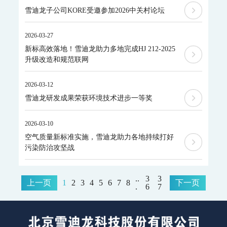
FID系列-ORTHOPure HDID-ppt-ppb-ppm
雪迪龙子公司KORE受邀参加2026中关村论坛
ORTHODYNE气体分析仪
2026-03-27
IR8000-红外分析仪
OPM8000-磁氧分析仪
TCD8000-热导分析仪
OZR8000-微量氧分析仪
THC8000-总碳氢分析仪
AZ8000-微量氮分析仪
新标高效落地！雪迪龙助力多地完成HJ 212-2025
分析小屋
升级改造和规范联网
普通/防爆型分析小屋
2026-03-12
科学仪器
雪迪龙研发成果荣获环境技术进步一等奖
飞行时间二次离子质谱仪
SurfaceSeer I-飞行时间二次离子质谱仪
2026-03-10
SurfaceSeer S-飞行时间二次离子质谱仪
空气质量新标准实施，雪迪龙助力各地持续打好
飞行时间质谱仪
污染防治攻坚战
PTR-TOF 4000-质子转移反应飞行时间质谱仪
PTR-TOF 4000c-质子转移反应飞行时间质谱仪
..
3
3
El-TOF MS-台式飞行时间质谱仪
MS-200-便携式飞行时间质谱仪
上一页
1
2
3
4
5
6
7
8
下一页
.
6
7
便携式分析仪
MODEL 3080GC-MS II-便携式气相色谱质谱联用仪
MODEL 3080PM-便携式β射线颗粒物监测仪