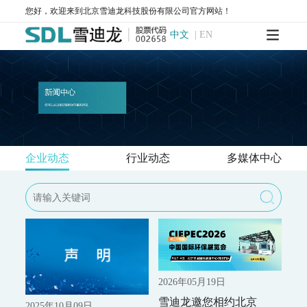
WQMS-900AI-数智化水质在线监测系统
您好，欢迎来到北京雪迪龙科技股份有限公司官方网站！
WQMS-900-固定式水质自动监测系统
中文
|
EN
WQMS-900E-简易式水质自动监测系统
WQMS-900S-小型式水质自动监测系统
WQMS-900F-浮标式水质自动监测系统
WCS-900W-水质移动监测系统
MODEL 9811-高锰酸盐指数水质在线自动监测仪
MODEL 9870-水质自动采样器
MODEL 2000-五参数水质在线自动监测仪
MODEL 9001-叶绿素a水质在线自动监测仪
MODEL 9002-藻密度水质在线自动监测仪
企业动态
行业动态
多媒体中心
污染源水质监测系统
WWMS-900AI-数智化污染源水质在线监测系统
WWMS-900-污染源水质在线监测系统
MODEL 9810-化学需氧量（CODcr）水质在线自动监测仪
MODEL 9820-氨氮水质在线自动监测仪
MODEL 9840-总磷水质在线自动监测仪
MODEL 9850-总氮水质在线自动监测仪
MODEL 2000-pH-水质在线自动监测仪
2026年05月19日
水质特征因子在线分析仪
雪迪龙邀您相约北京
2025年10月09日