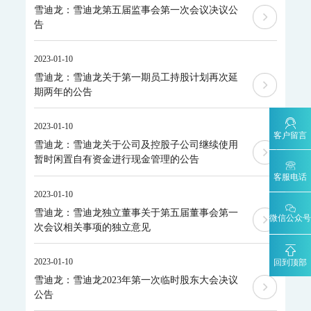
工业过程分析
雪迪龙：雪迪龙第五届监事会第一次会议决议公
MODEL 6000系列色谱分析仪
告
MODEL 6000Ex-防爆工业气相色谱仪
MODEL 6000-色谱分析仪
MODEL 1080系列气体分析仪
2023-01-10
MODEL 1080-红外分析仪
MODEL 1080-UV-紫外分析仪
雪迪龙：雪迪龙关于第一期员工持股计划再次延
MODEL 1080-PO-磁氧分析仪
MODEL 1080-TCH-热导分析仪
期两年的公告
MODEL 1080-EO-微量氧分析仪
MODEL 1080-TM-微量水分析仪
MODEL 4030系列激光分析仪
2023-01-10
MODEL 4030Ex-激光气体分析仪
客户留言
雪迪龙：雪迪龙关于公司及控股子公司继续使用
ORTHODYNE色谱分析仪
暂时闲置自有资金进行现金管理的公告
FID500/600系列-色谱分析仪
DID500/600系列-色谱分析仪
客服电话
TCD-500-热导检测器色谱仪
DID/AR系列-氩离子化色谱仪-ppm
2023-01-10
FID系列-火焰离子化+甲烷转换器色谱仪-ppb-ppm
雪迪龙：雪迪龙独立董事关于第五届董事会第一
FID系列-ORTHOPure HDID-ppt-ppb-ppm
微信公众号
次会议相关事项的独立意见
ORTHODYNE气体分析仪
IR8000-红外分析仪
OPM8000-磁氧分析仪
TCD8000-热导分析仪
2023-01-10
回到顶部
OZR8000-微量氧分析仪
THC8000-总碳氢分析仪
AZ8000-微量氮分析仪
雪迪龙：雪迪龙2023年第一次临时股东大会决议
分析小屋
公告
普通/防爆型分析小屋