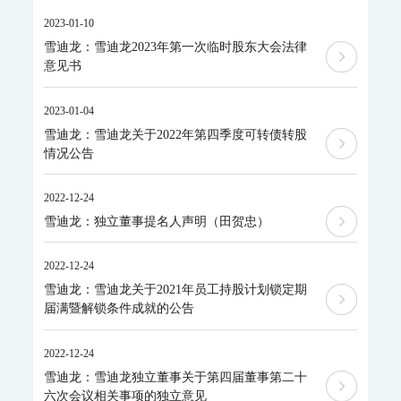
科学仪器
2023-01-10
飞行时间二次离子质谱仪
雪迪龙：雪迪龙2023年第一次临时股东大会法律
意见书
SurfaceSeer I-飞行时间二次离子质谱仪
SurfaceSeer S-飞行时间二次离子质谱仪
2023-01-04
飞行时间质谱仪
雪迪龙：雪迪龙关于2022年第四季度可转债转股
PTR-TOF 4000-质子转移反应飞行时间质谱仪
情况公告
PTR-TOF 4000c-质子转移反应飞行时间质谱仪
El-TOF MS-台式飞行时间质谱仪
MS-200-便携式飞行时间质谱仪
2022-12-24
便携式分析仪
雪迪龙：独立董事提名人声明（田贺忠）
MODEL 3080GC-MS II-便携式气相色谱质谱联用仪
MODEL 3080PM-便携式β射线颗粒物监测仪
2022-12-24
MODEL 3080-便携式红外气体分析仪
雪迪龙：雪迪龙关于2021年员工持股计划锁定期
MODEL 3080UV-便携式紫外气体分析仪
届满暨解锁条件成就的公告
MODEL 3080FT-便携式傅里叶红外气体分析仪
MODEL 3080GC-NMHC-便携式气相色谱仪
MODEL 3080Hg-便携式烟气汞分析仪
2022-12-24
MODEL 3080OU-便携式恶臭分析仪
SDL 205-标准气发生器
雪迪龙：雪迪龙独立董事关于第四届董事第二十
手持式和便携式X射线荧光光谱仪
六次会议相关事项的独立意见