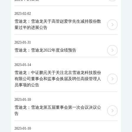
智能环境综合监控平台
区县智慧环保平台
2023-02-02
园区安全环保应急一体化监管平台
雪迪龙：雪迪龙关于高管赵爱学先生减持股份数
量过半的进展公告
碳监测碳计量
碳排放监测系统
2023-01-31
SCS-900/900C GHG-智能碳排放在线计量监测系统
雪迪龙：雪迪龙2022年度业绩预告
SCS-900M-船舶碳排放在线计量监测系统
温室气体监测系统
2023-01-14
AQMS-900GHG-大气温室气体监测系统
雪迪龙：中证鹏元关于关注北京雪迪龙科技股份
AQMS-1100GHG-微型温室气体监测仪
有限公司董事会和监事会换届及聘任高级管理人
T1320-气体滤波相关红外吸收法二氧化碳分析仪
员事项的公告
碳计量数据管理系统
MODEL 2051-数字可信认证终端
2023-01-10
MODEL 2052-碳排放计量数据管理终端
雪迪龙：雪迪龙第五届董事会第一次会议决议公
KYS-2000-CCER项目碳计量专用智能数据管理系统
告
碳监测碳计量管理平台
碳账户管理平台
CCER碳减排量核算系统
2023-01-10