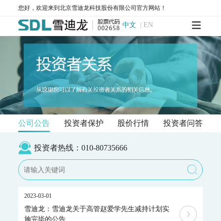
MODEL 2000-五参数水质在线自动监测仪
您好，欢迎来到北京雪迪龙科技股份有限公司官方网站！
MODEL 9001-叶绿素a水质在线自动监测仪
中文
|
EN
MODEL 9002-藻密度水质在线自动监测仪
污染源水质监测系统
WWMS-900AI-数智化污染源水质在线监测系统
WWMS-900-污染源水质在线监测系统
MODEL 9810-化学需氧量（CODcr）水质在线自动监测仪
MODEL 9820-氨氮水质在线自动监测仪
MODEL 9840-总磷水质在线自动监测仪
MODEL 9850-总氮水质在线自动监测仪
MODEL 2000-pH-水质在线自动监测仪
公司公告
投资者保护
股价行情
投资者问答
水质特征因子在线分析仪
投资者热线：010-80735666
MODEL 9880-水质生物综合毒性在线监测仪
WQMS-900HM-水中多参数重金属（XRF）在线监测系统
智慧监测监管平台
大气污染防治决策支持平台
2023-03-01
水污染防治决策支持平台
雪迪龙：雪迪龙关于高管赵爱学先生减持计划实
城市环境应急指挥管理平台
施完毕的公告