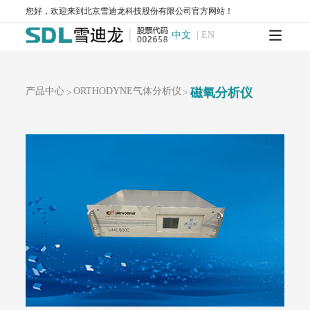
垃圾焚烧监测系统
您好，欢迎来到北京雪迪龙科技股份有限公司官方网站！
SCS-900FT-傅里叶红外法烟气连续监测系统
中文
|
EN
SCS-900DS-二噁英类自动采样系统
重金属监测系统
SCS-900Hg-烟气汞排放连续监测系统
产品中心
ORTHODYNE气体分析仪
磁氧分析仪
>
>
SCS-900HM-烟气重金属排放连续监测系统
大气环境监测
大气标准站
AQMS-900AI-数智化环境空气质量自动监测站
AQMS-900-环境空气质量连续自动监测系统
AQMS-900S-小型环境空气质量自动监测系统
AQMS-900CL-环境空气臭氧（化学发光法）自动监测系统
MODEL 2430-高精度光散射法环境空气颗粒物监测仪
SDL 1006-颗粒物全流程校验系统
AQMS-900HM-环境空气颗粒物元素成分自动监测系统
AQMS-900C-PM₂.₅-颗粒物PM₂.₅监测仪
AQMS-900C-PM₁₀-颗粒物PM₁₀监测仪
T1100-紫外荧光法二氧化硫分析仪
T1100-H₂S-紫外荧光法硫化氢分析仪