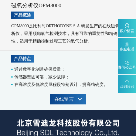
T1200-化学发光法氮氧化物分析仪
T1200-NH₃-化学发光法氨气分析仪
磁氧分析仪OPM8000
T1200-NOy-NOy分析仪
T1300-气体滤波相关红外吸收法一氧化碳分析仪
T1400-紫外吸收法臭氧分析仪
T1700-动态校准仪
M1001-零气发生器
产品概述
大气网格化监测系统
OPM8000是比利时ORTHODYNE S.A.研发生产的在线磁氧分
客户留言
AQMS-1100-微型环境空气质量监测系统
析仪，采用顺磁氧气检测技术，具有可靠的重复性和精确
AQMS-900C-PM₂.₅-户外型颗粒物PM₂.₅自动监测系统
性，适用于精确控制过程工艺的氧气分析。
AQMS-900C-PM₁₀-户外型颗粒物PM₁₀自动监测系统
客服电话
MODEL 2130-扬尘在线监测系统
AQMS-1100OU-恶臭自动监测系统
MODEL 2630-II-环境噪声自动监测仪
产品特点
MODEL 2630-环境噪声自动监测仪
微信公众号
通过数字化制造确保质量；
AQMS-900TE-交通污染溯源在线监测系统
传感器坚固可靠，减少故障；
大气VOCs监测系统
在高浓度及低浓度量程段特别设计，提高精确度。
回到顶部
AQMS-900VI/VII-环境空气非甲烷总烃在线监测系统
AQMS-900VC-环境空气挥发性有机物在线监测系统
在线留言
AQMS-900VF-环境空气甲醛在线监测系统
AQMS-900TOFMS-多通道飞行时间质谱在线监测系统
大气走航监测车
MCS-900A-大气复合污染走航监测车
水环境监测