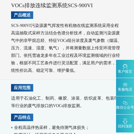
VOCs排放连续监测系统SCS-900VI
AQMS-900VI/VII-环境空气非甲烷总烃在线监测系统
AQMS-900VC-环境空气挥发性有机物在线监测系统
产品概述
AQMS-900VF-环境空气甲醛在线监测系统
AQMS-900TOFMS-多通道飞行时间质谱在线监测系统
SCS-900VI污染源废气挥发性有机物在线监测系统采用全程
大气走航监测车
高温抽取式采样方法结合色谱分析技术，自动监测污染源废
MCS-900A-大气复合污染走航监测车
气中的非甲烷总烃、特征VOCs组分浓度及废气参数（烟温、
压力、流速、湿度、氧气），并将测量数据上传至环境管理
水环境监测
部门。依托雪迪龙多年在工业过程及环境监测领域的行业经
地表水监测系统
验，根据不同工艺条件进行灵活配置，满足用户的需求，系
WQMS-900AI-数智化水质在线监测系统
统性价比高、稳定可靠、维护量低。
客户留言
WQMS-900-固定式水质自动监测系统
WQMS-900E-简易式水质自动监测系统
WQMS-900S-小型式水质自动监测系统
应用范围
客服电话
WQMS-900F-浮标式水质自动监测系统
WCS-900W-水质移动监测系统
适用于石油化工、制药、橡胶、涂装、纺织皮革、包装印刷
MODEL 9811-高锰酸盐指数水质在线自动监测仪
MODEL 9870-水质自动采样器
等行业的废气排放口的VOCs排放监测。
微信公众号
MODEL 2000-五参数水质在线自动监测仪
产品特点
MODEL 9001-叶绿素a水质在线自动监测仪
MODEL 9002-藻密度水质在线自动监测仪
回到顶部
全程高温伴热采样，避免待测气体损失；
污染源水质监测系统