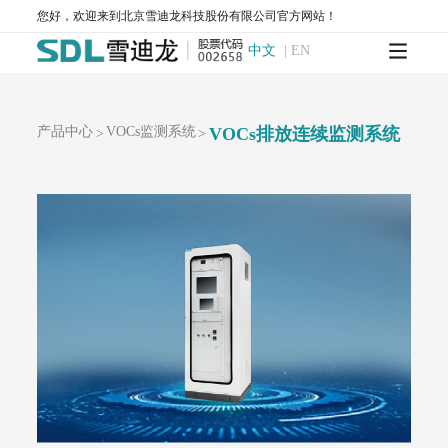
AQMS-900S-小型环境空气质量自动监测系统
您好，欢迎来到北京雪迪龙科技股份有限公司官方网站！
AQMS-900CL-环境空气臭氧（化学发光法）自动监测系统
MODEL 2430-高精度光散射法环境空气颗粒物监测仪
中文
|
EN
SDL 1006-颗粒物全流程校验系统
AQMS-900HM-环境空气颗粒物元素成分自动监测系统
AQMS-900C-PM₂.₅-颗粒物PM₂.₅监测仪
产品中心
VOCs监测系统
VOCs排放连续监测系统
>
>
AQMS-900C-PM₁₀-颗粒物PM₁₀监测仪
T1100-紫外荧光法二氧化硫分析仪
T1100-H₂S-紫外荧光法硫化氢分析仪
T1200-化学发光法氮氧化物分析仪
T1200-NH₃-化学发光法氨气分析仪
T1200-NOy-NOy分析仪
T1300-气体滤波相关红外吸收法一氧化碳分析仪
T1400-紫外吸收法臭氧分析仪
T1700-动态校准仪
M1001-零气发生器
大气网格化监测系统
AQMS-1100-微型环境空气质量监测系统
AQMS-900C-PM₂.₅-户外型颗粒物PM₂.₅自动监测系统
AQMS-900C-PM₁₀-户外型颗粒物PM₁₀自动监测系统
MODEL 2130-扬尘在线监测系统
AQMS-1100OU-恶臭自动监测系统
MODEL 2630-II-环境噪声自动监测仪
MODEL 2630-环境噪声自动监测仪
AQMS-900TE-交通污染溯源在线监测系统
大气VOCs监测系统