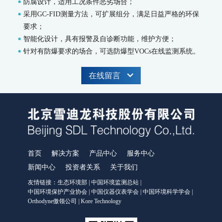
防腐设计，适用工况条件恶劣场合；
WWMS-900AI-数智化污染源水质在线监测系统
采用GC-FID测量方法，可扩展组分，满足日益严格的环保
WWMS-900-污染源水质在线监测系统
要求；
MODEL 9810-化学需氧量（CODcr）水质在线自动监测仪
智能化设计，具有报警及自诊断功能，维护方便；
MODEL 9820-氨氮水质在线自动监测仪
针对有防爆要求的场合，可选防爆型VOCs在线监测系统。
MODEL 9840-总磷水质在线自动监测仪
MODEL 9850-总氮水质在线自动监测仪
在线留言
MODEL 2000-pH-水质在线自动监测仪
水质特征因子在线分析仪
MODEL 9880-水质生物综合毒性在线监测仪
WQMS-900HM-水中多参数重金属（XRF）在线监测系统
智慧监测监管平台
大气污染防治决策支持平台
首页
解决方案
产品中心
服务中心
水污染防治决策支持平台
新闻中心
投资者关系
关于我们
城市环境应急指挥管理平台
友情链接：
生态环境部
|
中国环境监测总站
|
智能环境综合监控平台
中国环境保护产业协会
|
中国仪器仪表学会
|
中国环境科学学会
|
区县智慧环保平台
Orthodyne傲领公司
|
Kore Technology
园区安全环保应急一体化监管平台