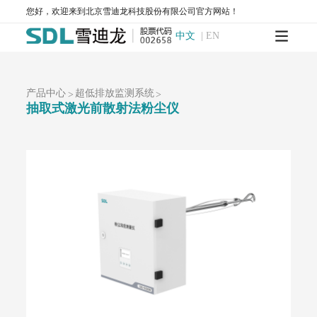
您好，欢迎来到北京雪迪龙科技股份有限公司官方网站！
大气环境监测
中文
|
EN
大气标准站
AQMS-900AI-数智化环境空气质量自动监测站
AQMS-900-环境空气质量连续自动监测系统
产品中心
超低排放监测系统
>
>
AQMS-900S-小型环境空气质量自动监测系统
抽取式激光前散射法粉尘仪
AQMS-900CL-环境空气臭氧（化学发光法）自动监测系统
MODEL 2430-高精度光散射法环境空气颗粒物监测仪
SDL 1006-颗粒物全流程校验系统
AQMS-900HM-环境空气颗粒物元素成分自动监测系统
AQMS-900C-PM₂.₅-颗粒物PM₂.₅监测仪
AQMS-900C-PM₁₀-颗粒物PM₁₀监测仪
T1100-紫外荧光法二氧化硫分析仪
T1100-H₂S-紫外荧光法硫化氢分析仪
T1200-化学发光法氮氧化物分析仪
T1200-NH₃-化学发光法氨气分析仪
T1200-NOy-NOy分析仪
T1300-气体滤波相关红外吸收法一氧化碳分析仪
T1400-紫外吸收法臭氧分析仪
T1700-动态校准仪
M1001-零气发生器
大气网格化监测系统
AQMS-1100-微型环境空气质量监测系统
AQMS-900C-PM₂.₅-户外型颗粒物PM₂.₅自动监测系统