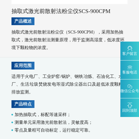
AQMS-900C-PM₁₀-户外型颗粒物PM₁₀自动监测系统
MODEL 2130-扬尘在线监测系统
AQMS-1100OU-恶臭自动监测系统
抽取式激光前散射法粉尘仪SCS-900CPM
MODEL 2630-II-环境噪声自动监测仪
产品概述
MODEL 2630-环境噪声自动监测仪
AQMS-900TE-交通污染溯源在线监测系统
抽取式激光前散射法粉尘仪（SCS-900CPM），采用加热抽
大气VOCs监测系统
取式，激光前散射法测量原理，用于监测高湿度，低浓度环
AQMS-900VI/VII-环境空气非甲烷总烃在线监测系统
境下颗粒物的浓度。
AQMS-900VC-环境空气挥发性有机物在线监测系统
客户留言
AQMS-900VF-环境空气甲醛在线监测系统
应用范围
AQMS-900TOFMS-多通道飞行时间质谱在线监测系统
客服电话
大气走航监测车
适用于火电厂、工业炉窑/锅炉、钢铁冶炼、石油化工、水泥
MCS-900A-大气复合污染走航监测车
厂、生活垃圾焚烧发电等湿式除尘器出口及超低浓度颗粒物
微信公众号
水环境监测
排放监测。
地表水监测系统
产品特点
WQMS-900AI-数智化水质在线监测系统
回到顶部
加热抽取式，标配等速采样；
WQMS-900-固定式水质自动监测系统
测量单元采用激光前散射法，灵敏度高；
WQMS-900E-简易式水质自动监测系统
WQMS-900S-小型式水质自动监测系统
零点及量程可自动标定，运行稳定可靠。
WQMS-900F-浮标式水质自动监测系统
WCS-900W-水质移动监测系统