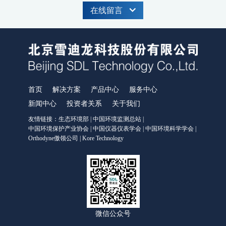
MODEL 9811-高锰酸盐指数水质在线自动监测仪
在线留言
MODEL 9870-水质自动采样器
MODEL 2000-五参数水质在线自动监测仪
MODEL 9001-叶绿素a水质在线自动监测仪
MODEL 9002-藻密度水质在线自动监测仪
污染源水质监测系统
WWMS-900AI-数智化污染源水质在线监测系统
首页
解决方案
产品中心
服务中心
WWMS-900-污染源水质在线监测系统
MODEL 9810-化学需氧量（CODcr）水质在线自动监测仪
新闻中心
投资者关系
关于我们
MODEL 9820-氨氮水质在线自动监测仪
友情链接：
生态环境部
|
中国环境监测总站
|
MODEL 9840-总磷水质在线自动监测仪
中国环境保护产业协会
|
中国仪器仪表学会
|
中国环境科学学会
|
MODEL 9850-总氮水质在线自动监测仪
Orthodyne傲领公司
|
Kore Technology
MODEL 2000-pH-水质在线自动监测仪
水质特征因子在线分析仪
MODEL 9880-水质生物综合毒性在线监测仪
WQMS-900HM-水中多参数重金属（XRF）在线监测系统
智慧监测监管平台
微信公众号
大气污染防治决策支持平台