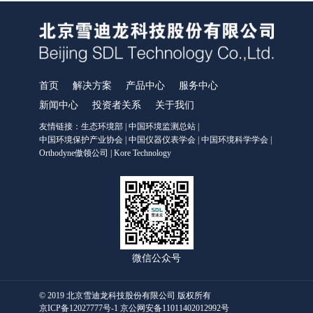
MODEL 3080GC-NMHC-便携式气相色谱仪
MODEL 3080Hg-便携式烟气汞分析仪
MODEL 3080OU-便携式恶臭分析仪
SDL 205-标准气发生器
手持式和便携式X射线荧光光谱仪
首页
解决方案
产品中心
服务中心
服务中心
新闻中心
投资者关系
关于我们
运维服务
友情链接：
生态环境部
|
中国环境监测总站
|
中国环境保护产业协会
|
中国仪器仪表学会
|
中国环境科学学会
|
环境咨询服务
Orthodyne傲领公司
|
Kore Technology
检测服务
售后服务
新闻中心
企业动态
微信公众号
行业动态
多媒体中心
© 2019 北京雪迪龙科技股份有限公司 版权所有
京ICP备12027777号-1 京公网安备11011402012992号