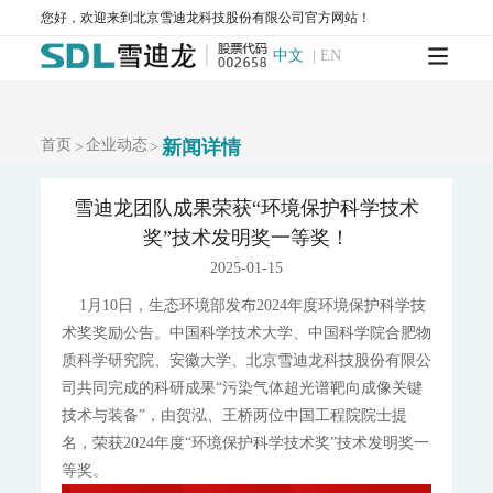
WQMS-900E-简易式水质自动监测系统
您好，欢迎来到北京雪迪龙科技股份有限公司官方网站！
WQMS-900S-小型式水质自动监测系统
WQMS-900F-浮标式水质自动监测系统
WCS-900W-水质移动监测系统
中文
|
EN
MODEL 9811-高锰酸盐指数水质在线自动监测仪
MODEL 9870-水质自动采样器
MODEL 2000-五参数水质在线自动监测仪
首页
企业动态
新闻详情
>
>
MODEL 9001-叶绿素a水质在线自动监测仪
MODEL 9002-藻密度水质在线自动监测仪
污染源水质监测系统
雪迪龙团队成果荣获“环境保护科学技术
WWMS-900AI-数智化污染源水质在线监测系统
奖”技术发明奖一等奖！
WWMS-900-污染源水质在线监测系统
2025-01-15
MODEL 9810-化学需氧量（CODcr）水质在线自动监测仪
1月10日，生态环境部发布2024年度环境保护科学技
MODEL 9820-氨氮水质在线自动监测仪
MODEL 9840-总磷水质在线自动监测仪
术奖奖励公告。中国科学技术大学、中国科学院合肥物
MODEL 9850-总氮水质在线自动监测仪
质科学研究院、安徽大学、北京雪迪龙科技股份有限公
MODEL 2000-pH-水质在线自动监测仪
司共同完成的科研成果“污染气体超光谱靶向成像关键
水质特征因子在线分析仪
技术与装备”，由贺泓、王桥两位中国工程院院士提
MODEL 9880-水质生物综合毒性在线监测仪
名，荣获2024年度“环境保护科学技术奖”技术发明奖一
WQMS-900HM-水中多参数重金属（XRF）在线监测系统
等奖。