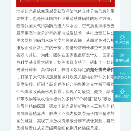
KYS-2000-CCER项目碳计量专用智能数据管理系统
地基超光谱成像遥感是获取污染气体立体分布信息的重
碳监测碳计量管理平台
要技术，也是验证国内外卫星遥感准确性的标准方法。
碳账户管理平台
CCER碳减排量核算系统
随着我国大气污染防治进入深水区，空气质量持续改善
工业过程分析
亟需更高时空分辨率的靶向成像技术，将排放责任从公
MODEL 6000系列色谱分析仪
里级网格明确到米级尺度的具体设施，从而避免对合规
客户留言
MODEL 6000Ex-防爆工业气相色谱仪
MODEL 6000-色谱分析仪
排放企业正常生产的干扰，促进经济增长和空气质量改
MODEL 1080系列气体分析仪
善双向并进。为此，团队在国家重点研发计划、国家自
MODEL 1080-红外分析仪
MODEL 1080-UV-紫外分析仪
客服电话
然科学基金重大研究计划等项目支持下，研制了一款超
MODEL 1080-PO-磁氧分析仪
MODEL 1080-TCH-热导分析仪
光谱分辨率、高信噪比、狭缝函数稳定的
超分辨光谱仪
MODEL 1080-EO-微量氧分析仪
MODEL 1080-TM-微量水分析仪
，打破了大气环境遥感领域对欧美关键核心部件的长期
微信公众号
MODEL 4030系列激光分析仪
高度依赖；研制了高光程体积比的多通道光学极弱吸收
MODEL 4030Ex-激光气体分析仪
性气体吸收截面检测装置，实现了对醛类、酮类、酯类
ORTHODYNE色谱分析仪
回到顶部
和苯系物等吸收信号极弱的多种VOCs特征“指纹”吸收
FID500/600系列-色谱分析仪
DID500/600系列-色谱分析仪
信号的精确探测；研发了超光谱解析融合人工智能的靶
TCD-500-热导检测器色谱仪
DID/AR系列-氩离子化色谱仪-ppm
向成像遥感算法，解决了羽流内极复杂光子路径精准刻
FID系列-火焰离子化+甲烷转换器色谱仪-ppb-ppm
FID系列-ORTHOPure HDID-ppt-ppb-ppm
画的难题，实现了排放羽流米级分辨率成像观测，将污
ORTHODYNE气体分析仪
染排放责任从公里级网格细化到具体施级尺度。