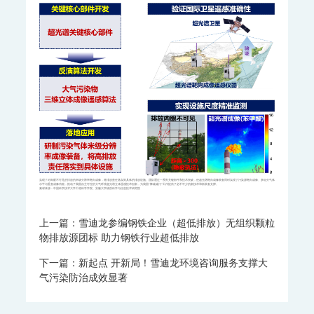
IR8000-红外分析仪
OPM8000-磁氧分析仪
TCD8000-热导分析仪
OZR8000-微量氧分析仪
THC8000-总碳氢分析仪
AZ8000-微量氮分析仪
分析小屋
普通/防爆型分析小屋
科学仪器
飞行时间二次离子质谱仪
SurfaceSeer I-飞行时间二次离子质谱仪
SurfaceSeer S-飞行时间二次离子质谱仪
飞行时间质谱仪
PTR-TOF 4000-质子转移反应飞行时间质谱仪
实现了对肉眼不可见的排放的米级分辨率靶向成像，将排放责任落实到具体的排放设施。团队通过一系列关键部件和技术突破，使超光谱靶向成像装备同时实现了污染源靶向成像、多组分气体
水平与垂直成像功能，推动了我国自主可控的大气环境超光谱立体遥感技术创新，为我国“降碳减污”工作提供了必不可少的新技术和新装备支撑。
素材来源：中国科学技术大学工程科学学院、安徽大学物质科学与信息技术研究院
PTR-TOF 4000c-质子转移反应飞行时间质谱仪
El-TOF MS-台式飞行时间质谱仪
MS-200-便携式飞行时间质谱仪
上一篇：雪迪龙参编钢铁企业（超低排放）无组织颗粒
便携式分析仪
物排放源团标 助力钢铁行业超低排放
MODEL 3080GC-MS II-便携式气相色谱质谱联用仪
下一篇：新起点 开新局！雪迪龙环境咨询服务支撑大
MODEL 3080PM-便携式β射线颗粒物监测仪
气污染防治成效显著
MODEL 3080-便携式红外气体分析仪
MODEL 3080UV-便携式紫外气体分析仪
MODEL 3080FT-便携式傅里叶红外气体分析仪