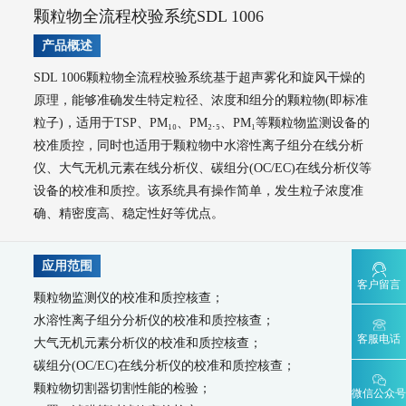
水环境监测
颗粒物全流程校验系统SDL 1006
地表水监测系统
产品概述
WQMS-900AI-数智化水质在线监测系统
SDL 1006颗粒物全流程校验系统基于超声雾化和旋风干燥的
WQMS-900-固定式水质自动监测系统
原理，能够准确发生特定粒径、浓度和组分的颗粒物(即标准
WQMS-900E-简易式水质自动监测系统
粒子)，适用于TSP、PM₁₀、PM₂.₅、PM₁等颗粒物监测设备的
WQMS-900S-小型式水质自动监测系统
WQMS-900F-浮标式水质自动监测系统
WCS-900W-水质移动监测系统
校准质控，同时也适用于颗粒物中水溶性离子组分在线分析
MODEL 9811-高锰酸盐指数水质在线自动监测仪
仪、大气无机元素在线分析仪、碳组分(OC/EC)在线分析仪等
MODEL 9870-水质自动采样器
设备的校准和质控。该系统具有操作简单，发生粒子浓度准
MODEL 2000-五参数水质在线自动监测仪
确、精密度高、稳定性好等优点。
MODEL 9001-叶绿素a水质在线自动监测仪
MODEL 9002-藻密度水质在线自动监测仪
污染源水质监测系统
应用范围
客户留言
WWMS-900AI-数智化污染源水质在线监测系统
颗粒物监测仪的校准和质控核查；
WWMS-900-污染源水质在线监测系统
水溶性离子组分分析仪的校准和质控核查；
MODEL 9810-化学需氧量（CODcr）水质在线自动监测仪
客服电话
大气无机元素分析仪的校准和质控核查；
MODEL 9820-氨氮水质在线自动监测仪
碳组分(OC/EC)在线分析仪的校准和质控核查；
MODEL 9840-总磷水质在线自动监测仪
颗粒物切割器切割性能的检验；
MODEL 9850-总氮水质在线自动监测仪
微信公众号