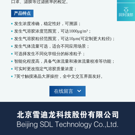
口罩、滤膜等过滤效率的检定。
MODEL 2000-pH-水质在线自动监测仪
水质特征因子在线分析仪
产品特点
回到顶部
MODEL 9880-水质生物综合毒性在线监测仪
发生浓度准确，稳定性好，可溯源；
WQMS-900HM-水中多参数重金属（XRF）在线监测系统
发生气溶胶浓度范围宽，可达1000μg/m³；
智慧监测监管平台
发生气溶胶粒径范围宽，可达10μm(可定制更大粒径)；
发生气体流量可选，适合不同应用场景；
大气污染防治决策支持平台
可选择发生不同化学组分的标准粒子；
水污染防治决策支持平台
城市环境应急指挥管理平台
智能化程度高，具备气体流量和液体流量校准等功能；
智能环境综合监控平台
可实时更改指定气溶胶质量浓度；
区县智慧环保平台
7英寸触摸液晶大屏操控，全中文交互界面友好。
园区安全环保应急一体化监管平台
在线留言
碳监测碳计量
碳排放监测系统
SCS-900/900C GHG-智能碳排放在线计量监测系统
SCS-900M-船舶碳排放在线计量监测系统
温室气体监测系统
AQMS-900GHG-大气温室气体监测系统