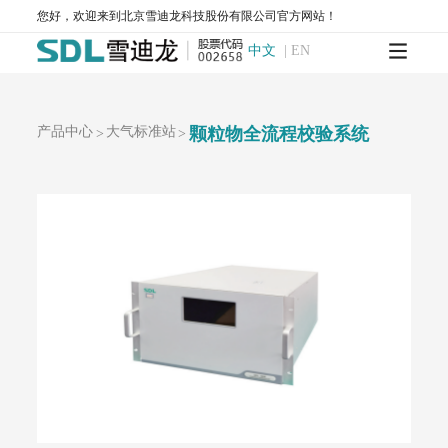
T1100-紫外荧光法二氧化硫分析仪
T1100-H₂S-紫外荧光法硫化氢分析仪
您好，欢迎来到北京雪迪龙科技股份有限公司官方网站！
T1200-化学发光法氮氧化物分析仪
T1200-NH₃-化学发光法氨气分析仪
中文
|
EN
T1200-NOy-NOy分析仪
T1300-气体滤波相关红外吸收法一氧化碳分析仪
T1400-紫外吸收法臭氧分析仪
T1700-动态校准仪
M1001-零气发生器
大气网格化监测系统
AQMS-1100-微型环境空气质量监测系统
产品中心
大气标准站
颗粒物全流程校验系统
>
>
AQMS-900C-PM₂.₅-户外型颗粒物PM₂.₅自动监测系统
AQMS-900C-PM₁₀-户外型颗粒物PM₁₀自动监测系统
MODEL 2130-扬尘在线监测系统
AQMS-1100OU-恶臭自动监测系统
MODEL 2630-II-环境噪声自动监测仪
MODEL 2630-环境噪声自动监测仪
AQMS-900TE-交通污染溯源在线监测系统
大气VOCs监测系统
AQMS-900VI/VII-环境空气非甲烷总烃在线监测系统
AQMS-900VC-环境空气挥发性有机物在线监测系统
AQMS-900VF-环境空气甲醛在线监测系统
AQMS-900TOFMS-多通道飞行时间质谱在线监测系统
大气走航监测车
MCS-900A-大气复合污染走航监测车