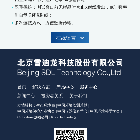
MODEL 9002-藻密度水质在线自动监测仪
双重保护：测试窗口前无样品时禁止X射线发出，低计数率
污染源水质监测系统
时自动关闭X射线；
WWMS-900AI-数智化污染源水质在线监测系统
多种连接方式，方便数据传输。
WWMS-900-污染源水质在线监测系统
MODEL 9810-化学需氧量（CODcr）水质在线自动监测仪
在线留言
MODEL 9820-氨氮水质在线自动监测仪
MODEL 9840-总磷水质在线自动监测仪
MODEL 9850-总氮水质在线自动监测仪
MODEL 2000-pH-水质在线自动监测仪
水质特征因子在线分析仪
MODEL 9880-水质生物综合毒性在线监测仪
WQMS-900HM-水中多参数重金属（XRF）在线监测系统
首页
解决方案
产品中心
服务中心
智慧监测监管平台
新闻中心
投资者关系
关于我们
友情链接：
生态环境部
|
中国环境监测总站
|
大气污染防治决策支持平台
中国环境保护产业协会
|
中国仪器仪表学会
|
中国环境科学学会
|
水污染防治决策支持平台
Orthodyne傲领公司
|
Kore Technology
城市环境应急指挥管理平台
智能环境综合监控平台
区县智慧环保平台
园区安全环保应急一体化监管平台