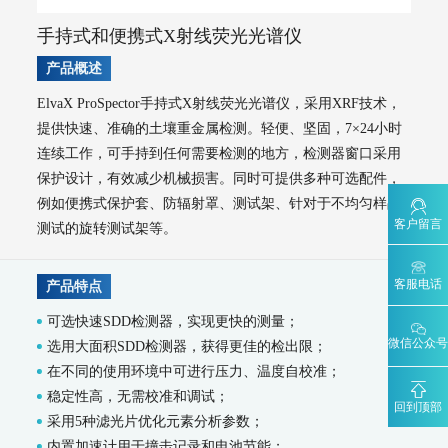
大气VOCs监测系统
手持式和便携式X射线荧光光谱仪
AQMS-900VI/VII-环境空气非甲烷总烃在线监测系统
产品概述
AQMS-900VC-环境空气挥发性有机物在线监测系统
AQMS-900VF-环境空气甲醛在线监测系统
ElvaX ProSpector手持式X射线荧光光谱仪，采用XRF技术，
AQMS-900TOFMS-多通道飞行时间质谱在线监测系统
提供快速、准确的土壤重金属检测。轻便、坚固，7×24小时
大气走航监测车
连续工作，可手持到任何需要检测的地方，检测器窗口采用
MCS-900A-大气复合污染走航监测车
保护设计，有效减少机械损害。同时可提供多种可选配件，
水环境监测
例如便携式保护套、防辐射罩、测试架、针对于不均匀样品
地表水监测系统
客户留言
测试的旋转测试架等。
WQMS-900AI-数智化水质在线监测系统
WQMS-900-固定式水质自动监测系统
客服电话
产品特点
WQMS-900E-简易式水质自动监测系统
WQMS-900S-小型式水质自动监测系统
可选快速SDD检测器，实现更快的测量；
WQMS-900F-浮标式水质自动监测系统
WCS-900W-水质移动监测系统
微信公众号
选用大面积SDD检测器，获得更佳的检出限；
MODEL 9811-高锰酸盐指数水质在线自动监测仪
在不同的使用环境中可进行压力、温度自校准；
MODEL 9870-水质自动采样器
稳定性高，无需校准和调试；
MODEL 2000-五参数水质在线自动监测仪
回到顶部
采用5种滤光片优化元素分析参数；
MODEL 9001-叶绿素a水质在线自动监测仪
内置加速计用于撞击记录和电池节能；