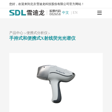
AQMS-900-环境空气质量连续自动监测系统
您好，欢迎来到北京雪迪龙科技股份有限公司官方网站！
AQMS-900S-小型环境空气质量自动监测系统
中文
|
EN
AQMS-900CL-环境空气臭氧（化学发光法）自动监测系统
MODEL 2430-高精度光散射法环境空气颗粒物监测仪
SDL 1006-颗粒物全流程校验系统
AQMS-900HM-环境空气颗粒物元素成分自动监测系统
产品中心
便携式分析仪
>
>
AQMS-900C-PM₂.₅-颗粒物PM₂.₅监测仪
手持式和便携式X射线荧光光谱仪
AQMS-900C-PM₁₀-颗粒物PM₁₀监测仪
T1100-紫外荧光法二氧化硫分析仪
T1100-H₂S-紫外荧光法硫化氢分析仪
T1200-化学发光法氮氧化物分析仪
T1200-NH₃-化学发光法氨气分析仪
T1200-NOy-NOy分析仪
T1300-气体滤波相关红外吸收法一氧化碳分析仪
T1400-紫外吸收法臭氧分析仪
T1700-动态校准仪
M1001-零气发生器
大气网格化监测系统
AQMS-1100-微型环境空气质量监测系统
AQMS-900C-PM₂.₅-户外型颗粒物PM₂.₅自动监测系统
AQMS-900C-PM₁₀-户外型颗粒物PM₁₀自动监测系统
MODEL 2130-扬尘在线监测系统
AQMS-1100OU-恶臭自动监测系统
MODEL 2630-II-环境噪声自动监测仪
MODEL 2630-环境噪声自动监测仪
AQMS-900TE-交通污染溯源在线监测系统