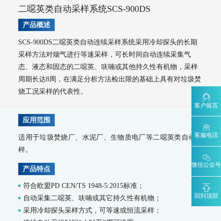
AQMS-900TE-交通污染溯源在线监测系统
二噁英类自动采样系统SCS-900DS
大气VOCs监测系统
产品概述
AQMS-900VI/VII-环境空气非甲烷总烃在线监测系统
SCS-900DS二噁英类自动连续采样系统采用冷却探头的长期
AQMS-900VC-环境空气挥发性有机物在线监测系统
采样方法对烟气进行等速采样，可长时间自动连续采集气
AQMS-900VF-环境空气甲醛在线监测系统
AQMS-900TOFMS-多通道飞行时间质谱在线监测系统
态、液态和固态的二噁英、呋喃或其他持久性有机物，采样
大气走航监测车
周期长达8周，在满足分析方法检出限的基础上具有对垃圾焚
MCS-900A-大气复合污染走航监测车
烧工况采样的代表性。
水环境监测
客户留言
地表水监测系统
应用范围
WQMS-900AI-数智化水质在线监测系统
客服电话
适用于垃圾焚烧厂、水泥厂、生物质电厂等二噁英类自动采
WQMS-900-固定式水质自动监测系统
样。
WQMS-900E-简易式水质自动监测系统
微信公众号
WQMS-900S-小型式水质自动监测系统
产品特点
WQMS-900F-浮标式水质自动监测系统
WCS-900W-水质移动监测系统
符合欧盟PD CEN/TS 1948-5:2015标准；
MODEL 9811-高锰酸盐指数水质在线自动监测仪
回到顶部
自动采集二噁英、呋喃或其它持久性有机物；
MODEL 9870-水质自动采样器
MODEL 2000-五参数水质在线自动监测仪
采用冷却探头采样方式，可等速或恒流采样；
MODEL 9001-叶绿素a水质在线自动监测仪