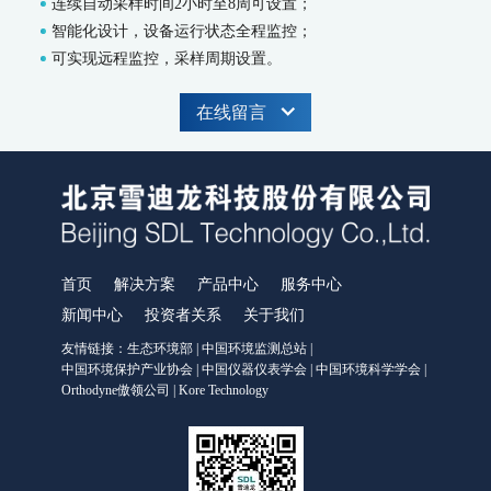
连续自动采样时间2小时至8周可设置；
MODEL 9002-藻密度水质在线自动监测仪
智能化设计，设备运行状态全程监控；
污染源水质监测系统
可实现远程监控，采样周期设置。
WWMS-900AI-数智化污染源水质在线监测系统
WWMS-900-污染源水质在线监测系统
在线留言
MODEL 9810-化学需氧量（CODcr）水质在线自动监测仪
MODEL 9820-氨氮水质在线自动监测仪
MODEL 9840-总磷水质在线自动监测仪
MODEL 9850-总氮水质在线自动监测仪
MODEL 2000-pH-水质在线自动监测仪
水质特征因子在线分析仪
首页
解决方案
产品中心
服务中心
MODEL 9880-水质生物综合毒性在线监测仪
WQMS-900HM-水中多参数重金属（XRF）在线监测系统
新闻中心
投资者关系
关于我们
友情链接：
生态环境部
|
中国环境监测总站
|
智慧监测监管平台
中国环境保护产业协会
|
中国仪器仪表学会
|
中国环境科学学会
|
Orthodyne傲领公司
|
Kore Technology
大气污染防治决策支持平台
水污染防治决策支持平台
城市环境应急指挥管理平台
智能环境综合监控平台
区县智慧环保平台