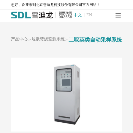
AQMS-900AI-数智化环境空气质量自动监测站
您好，欢迎来到北京雪迪龙科技股份有限公司官方网站！
AQMS-900-环境空气质量连续自动监测系统
中文
|
EN
AQMS-900S-小型环境空气质量自动监测系统
AQMS-900CL-环境空气臭氧（化学发光法）自动监测系统
MODEL 2430-高精度光散射法环境空气颗粒物监测仪
SDL 1006-颗粒物全流程校验系统
产品中心
垃圾焚烧监测系统
二噁英类自动采样系统
>
>
AQMS-900HM-环境空气颗粒物元素成分自动监测系统
AQMS-900C-PM₂.₅-颗粒物PM₂.₅监测仪
AQMS-900C-PM₁₀-颗粒物PM₁₀监测仪
T1100-紫外荧光法二氧化硫分析仪
T1100-H₂S-紫外荧光法硫化氢分析仪
T1200-化学发光法氮氧化物分析仪
T1200-NH₃-化学发光法氨气分析仪
T1200-NOy-NOy分析仪
T1300-气体滤波相关红外吸收法一氧化碳分析仪
T1400-紫外吸收法臭氧分析仪
T1700-动态校准仪
M1001-零气发生器
大气网格化监测系统
AQMS-1100-微型环境空气质量监测系统
AQMS-900C-PM₂.₅-户外型颗粒物PM₂.₅自动监测系统
AQMS-900C-PM₁₀-户外型颗粒物PM₁₀自动监测系统
MODEL 2130-扬尘在线监测系统
AQMS-1100OU-恶臭自动监测系统
MODEL 2630-II-环境噪声自动监测仪
MODEL 2630-环境噪声自动监测仪