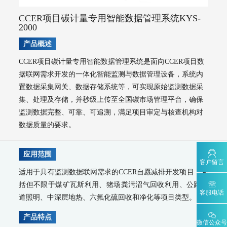
水环境监测
地表水监测系统
CCER项目碳计量专用智能数据管理系统KYS-
2000
WQMS-900AI-数智化水质在线监测系统
WQMS-900-固定式水质自动监测系统
产品概述
WQMS-900E-简易式水质自动监测系统
CCER项目碳计量专用智能数据管理系统是面向CCER项目数
WQMS-900S-小型式水质自动监测系统
据联网需求开发的一体化智能监测与数据管理设备，系统内
WQMS-900F-浮标式水质自动监测系统
WCS-900W-水质移动监测系统
MODEL 9811-高锰酸盐指数水质在线自动监测仪
置数据采集网关、数据存储系统等，可实现原始监测数据采
MODEL 9870-水质自动采样器
集、处理及存储，并秒级上传至全国碳市场管理平台，确保
MODEL 2000-五参数水质在线自动监测仪
监测数据完整、可靠、可追溯，满足项目审定与核查机构对
MODEL 9001-叶绿素a水质在线自动监测仪
数据质量的要求。
MODEL 9002-藻密度水质在线自动监测仪
污染源水质监测系统
应用范围
WWMS-900AI-数智化污染源水质在线监测系统
客户留言
WWMS-900-污染源水质在线监测系统
适用于具有监测数据联网需求的CCER自愿减排开发项目，包
MODEL 9810-化学需氧量（CODcr）水质在线自动监测仪
括但不限于煤矿瓦斯利用、猪场粪污沼气回收利用、公路隧
MODEL 9820-氨氮水质在线自动监测仪
客服电话
道照明、中深层地热、六氟化硫回收和净化等项目类型。
MODEL 9840-总磷水质在线自动监测仪
MODEL 9850-总氮水质在线自动监测仪
产品特点
微信公众号
MODEL 2000-pH-水质在线自动监测仪