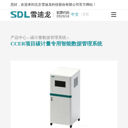
您好，欢迎来到北京雪迪龙科技股份有限公司官方网站！
T1200-化学发光法氮氧化物分析仪
T1200-NH₃-化学发光法氨气分析仪
T1200-NOy-NOy分析仪
T1300-气体滤波相关红外吸收法一氧化碳分析仪
中文
|
EN
T1400-紫外吸收法臭氧分析仪
T1700-动态校准仪
M1001-零气发生器
大气网格化监测系统
AQMS-1100-微型环境空气质量监测系统
产品中心
碳计量数据管理系统
>
>
AQMS-900C-PM₂.₅-户外型颗粒物PM₂.₅自动监测系统
CCER项目碳计量专用智能数据管理系统
AQMS-900C-PM₁₀-户外型颗粒物PM₁₀自动监测系统
MODEL 2130-扬尘在线监测系统
AQMS-1100OU-恶臭自动监测系统
MODEL 2630-II-环境噪声自动监测仪
MODEL 2630-环境噪声自动监测仪
AQMS-900TE-交通污染溯源在线监测系统
大气VOCs监测系统
AQMS-900VI/VII-环境空气非甲烷总烃在线监测系统
AQMS-900VC-环境空气挥发性有机物在线监测系统
AQMS-900VF-环境空气甲醛在线监测系统
AQMS-900TOFMS-多通道飞行时间质谱在线监测系统
大气走航监测车
MCS-900A-大气复合污染走航监测车