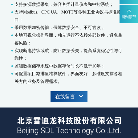
支持多源数据采集，兼容各类计量仪表和中控系统；
水质特征因子在线分析仪
支持Modbus、OPC UA、MQTT等多种工业协议与标准接
MODEL 9880-水质生物综合毒性在线监测仪
回到顶部
口；
WQMS-900HM-水中多参数重金属（XRF）在线监测系统
采用数据加密传输，保障数据安全、不可篡改；
智慧监测监管平台
本地可视化操作界面，独立运行不依赖外部软件，避免兼
容风险；
大气污染防治决策支持平台
实现断电持续续航，防止数据丢失，提高系统稳定性与可
水污染防治决策支持平台
靠性；
城市环境应急指挥管理平台
智能环境综合监控平台
监测数据储存系统中数据存储时长不低于10年；
区县智慧环保平台
可配置项目减排量核算软件，界面友好，多维度支撑各相
园区安全环保应急一体化监管平台
关方的业务及管理需求。
碳监测碳计量
在线留言
碳排放监测系统
SCS-900/900C GHG-智能碳排放在线计量监测系统
SCS-900M-船舶碳排放在线计量监测系统
温室气体监测系统
AQMS-900GHG-大气温室气体监测系统